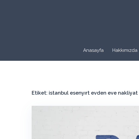
İçeriğe
atla
Anasayfa
Hakkımızda
Etiket:
istanbul esenyırt evden eve nakliyat