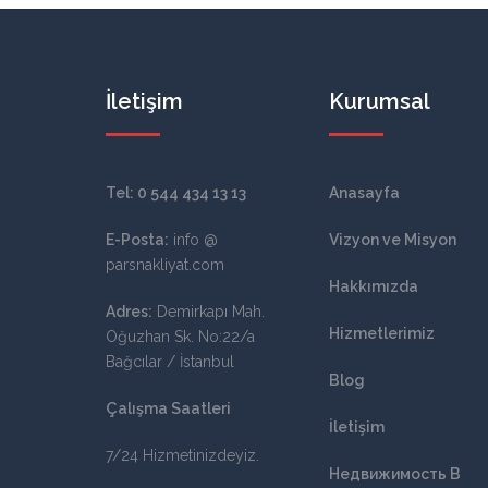
İletişim
Kurumsal
Tel:
0 544 434 13 13
Anasayfa
E-Posta:
info @
Vizyon ve Misyon
parsnakliyat.com
Hakkımızda
Adres:
Demirkapı Mah.
Hizmetlerimiz
Oğuzhan Sk. No:22/a
Bağcılar / İstanbul
Blog
Çalışma Saatleri
İletişim
7/24 Hizmetinizdeyiz.
Недвижимость В