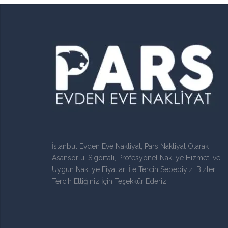
İstanbul Evden Eve Nakliyat, Pars Nakliyat Olarak
Asansörlü, Sigortalı, Profesyonel Nakliye Hizmeti ve
Uygun Nakliye Fiyatları İle Tercih Sebebiyiz. Bizleri
Tercih Ettiğiniz İçin Teşekkür Ederiz.