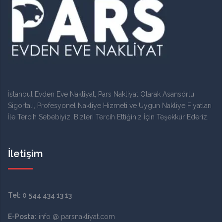
İstanbul Evden Eve Nakliyat, Pars Nakliyat Olarak Asansörlü,
Sigortalı, Profesyonel Nakliye Hizmeti ve Uygun Nakliye Fiyatları
İle Tercih Sebebiyiz. Bizleri Tercih Ettiğiniz İçin Teşekkür Ederiz.
İletişim
Tel:
0 544 434 13 13
E-Posta:
info @ parsnakliyat.com