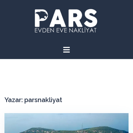
İçeriğe
atla
Yazar:
parsnakliyat