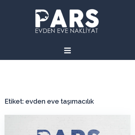
İçeriğe
atla
Etiket:
evden eve taşımacılık