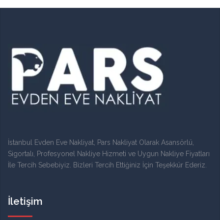
İstanbul Evden Eve Nakliyat, Pars Nakliyat Olarak Asansörlü,
Sigortalı, Profesyonel Nakliye Hizmeti ve Uygun Nakliye Fiyatları
İle Tercih Sebebiyiz. Bizleri Tercih Ettiğiniz İçin Teşekkür Ederiz.
İletişim